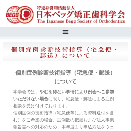
内
容
を
ス
キ
ッ
プ
個別症例診断技術指導（宅急便・
郵送）について
個別症例診断技術指導（宅急便・郵送）
について
本学会では、
やむを得ない事情により例会へご参加
いただけない場合
に限り、宅急便・郵送による症例
相談を受け付けております。
個別症例の技術指導（宅急便等による資料送付を含
む）をご希望の場合、症例数の把握および法人事業
報告書への対応のため、本年度より申込方法をウェ